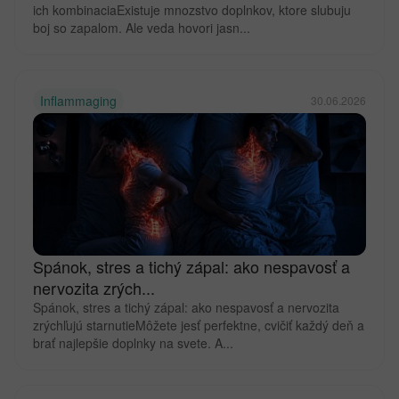
ich kombinaciaExistuje mnozstvo doplnkov, ktore slubuju
boj so zapalom. Ale veda hovori jasn...
Inflammaging
30.06.2026
Spánok, stres a tichý zápal: ako nespavosť a
nervozita zrých...
Spánok, stres a tichý zápal: ako nespavosť a nervozita
zrýchľujú starnutieMôžete jesť perfektne, cvičiť každý deň a
brať najlepšie doplnky na svete. A...