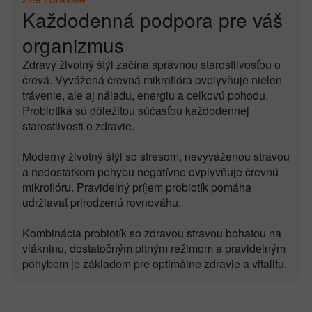
Každodenná podpora pre váš
organizmus
Zdravý životný štýl začína správnou starostlivosťou o
črevá. Vyvážená črevná mikroflóra ovplyvňuje nielen
trávenie, ale aj náladu, energiu a celkovú pohodu.
Probiotiká sú dôležitou súčasťou každodennej
starostlivosti o zdravie.
Moderný životný štýl so stresom, nevyváženou stravou
a nedostatkom pohybu negatívne ovplyvňuje črevnú
mikroflóru. Pravidelný príjem probiotík pomáha
udržiavať prirodzenú rovnováhu.
Kombinácia probiotík so zdravou stravou bohatou na
vlákninu, dostatočným pitným režimom a pravidelným
pohybom je základom pre optimálne zdravie a vitalitu.