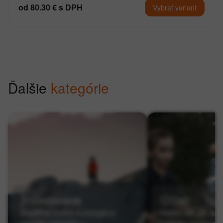
od 80.30 € s DPH
Vybrať variant
Ďalšie
kategórie
Cestovanie
Deti
Škodlivé toxíny a patogény
Vedeli ste, že tak,