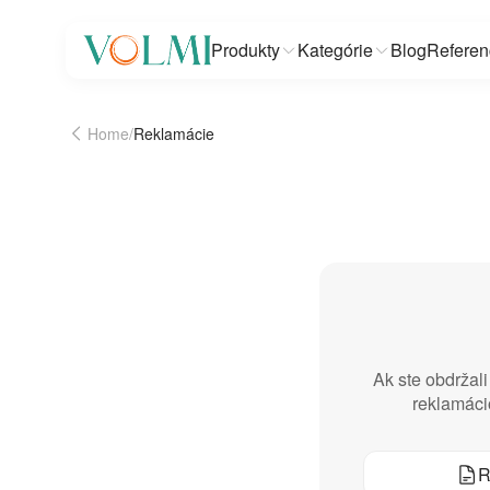
Produkty
Kategórie
Blog
Referen
Home
/
Reklamácie
Ak ste obdržal
reklamácio
R