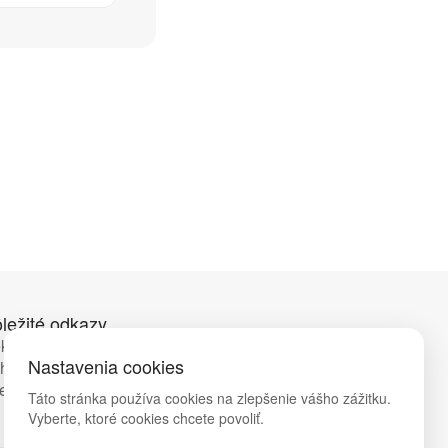
ležité odkazy
klamácie
Nastavenia cookies
hrana osobných údajov
eobecné obchodné podmienky
Táto stránka používa cookies na zlepšenie vášho zážitku.
Vyberte, ktoré cookies chcete povoliť.