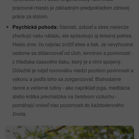
pracovné miesto je základným predpokladom zdravej
práce za stolom.
Psychická pohoda:
Starosti, úzkosť a stres
nielenže
zhoršujú vašu náladu, ale spôsobujú aj telesný pokles.
Heslo znie: čo najviac znížiť stres a tlak. Je nevyhnutné
vedome sa dištancovať od úloh, termínov a povinností -
z hľadiska časového tlaku, ktorý je s nimi spojený.
Dôležité je nájsť rovnováhu medzi pocitom povinnosti a
výkonu a podľa toho sa zorganizovať. Blahodarné
ranné a večerné rutiny - ako napríklad joga, meditácia
alebo krátka prechádzka na čerstvom vzduchu -
pomáhajú vniesť viac pozornosti do každodenného
života.