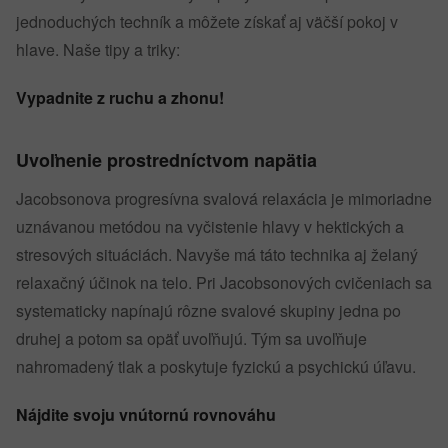
jednoduchých techník a môžete získať aj väčší pokoj v
hlave. Naše tipy a triky:
Vypadnite z ruchu a zhonu!
Uvoľnenie prostredníctvom napätia
Jacobsonova progresívna svalová relaxácia je mimoriadne
uznávanou metódou na vyčistenie hlavy v hektických a
stresových situáciách. Navyše má táto technika aj želaný
relaxačný účinok na telo. Pri Jacobsonových cvičeniach sa
systematicky napínajú rôzne svalové skupiny jedna po
druhej a potom sa opäť uvoľňujú. Tým sa uvoľňuje
nahromadený tlak a poskytuje fyzickú a psychickú úľavu.
Nájdite svoju vnútornú rovnováhu