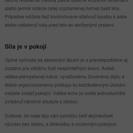
alebo jemné rotácie celej vzpriamenej hornej časti tela.
Prípadne môžete tiež kontrolovane stiahnuť lopatky k sebe
alebo natiahnuť ruky pred telo so skríženými prstami.
Sila je v pokoji
Úplné vyhnutie sa stresovým fázam je a pravdepodobne aj
zostane pre väčšinu ľudí nesplniteľným snom. Avšak
vďaka premyslenej rutine, vyváženému životnému štýlu a
dobre organizovanému prístupu ku každodenným úlohám
môžete zostať pokojní. Vďaka tomu je oveľa jednoduchšie
zvládnuť náročné situácie s istotou.
Dúfame, že naše tipy vám pomôžu čeliť akýmkoľvek
výzvam bez stresu, s ľahkosťou a vnútorným pokojom.