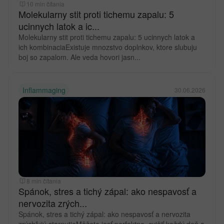
10 min čítania
Molekularny stit proti tichemu zapalu: 5
ucinnych latok a ic...
Molekularny stit proti tichemu zapalu: 5 ucinnych latok a
ich kombinaciaExistuje mnozstvo doplnkov, ktore slubuju
boj so zapalom. Ale veda hovori jasn...
Inflammaging
30.06.2026
8 min čítania
Spánok, stres a tichý zápal: ako nespavosť a
nervozita zrých...
Spánok, stres a tichý zápal: ako nespavosť a nervozita