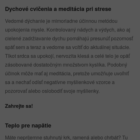
Dychové cvičenia a meditácia pri strese
Vedomé dýchanie je mimoriadne účinnou metódou
upokojenia mysle. Kontrolovaný nádych a výdych, ako aj
cielené zadržiavanie dychu pomáhajú presunúť pozornosť
späť sem a teraz a vedome sa vcítiť do aktuálnej situácie.
Tlkot srdca sa upokojí, nervozita klesá a celé telo je opäť
zásobované dostatočným množstvom kyslíka. Podobný
účinok môže mať aj meditácia, pretože umožňuje uvoľniť
sa a nechať odísť negatívne myšlienkové vzorce a
pozorovať alebo oslobodiť svoje myšlienky.
Zahrejte sa!
Teplo pre napätie
Máte nepríjemne stuhnutý krk, ramená alebo chrbát? Tu