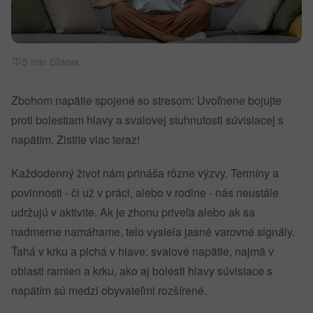
5 min čítania
Zbohom napätie spojené so stresom: Uvoľnene bojujte
proti bolestiam hlavy a svalovej stuhnutosti súvisiacej s
napätím. Zistite viac teraz!
Každodenný život nám prináša rôzne výzvy. Termíny a
povinnosti - či už v práci, alebo v rodine - nás neustále
udržujú v aktivite. Ak je zhonu priveľa alebo ak sa
nadmerne namáhame, telo vysiela jasné varovné signály.
Ťahá v krku a pichá v hlave: svalové napätie, najmä v
oblasti ramien a krku, ako aj bolesti hlavy súvisiace s
napätím sú medzi obyvateľmi rozšírené.