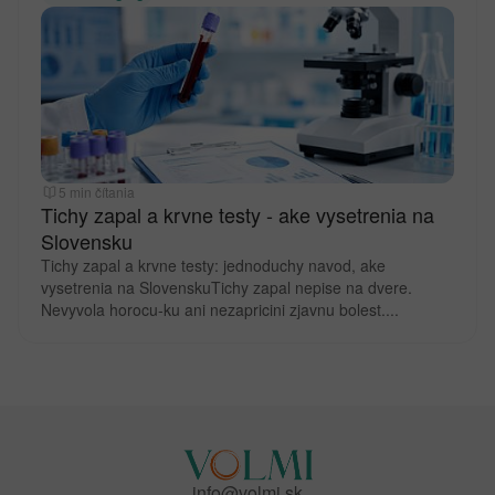
5 min čítania
Tichy zapal a krvne testy - ake vysetrenia na
Slovensku
Tichy zapal a krvne testy: jednoduchy navod, ake
vysetrenia na SlovenskuTichy zapal nepise na dvere.
Nevyvola horocu-ku ani nezapricini zjavnu bolest....
info@volmi.sk