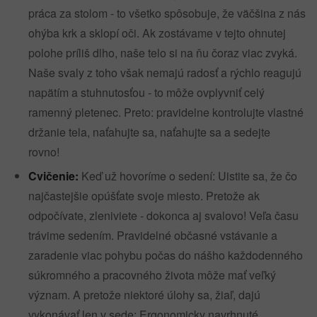
práca za stolom - to všetko spôsobuje, že väčšina z nás
ohýba krk a sklopí oči. Ak zostávame v tejto ohnutej
polohe príliš dlho, naše telo si na ňu čoraz viac zvyká.
Naše svaly z toho však nemajú radosť a rýchlo reagujú
napätím a stuhnutosťou - to môže ovplyvniť celý
ramenný pletenec. Preto: pravidelne kontrolujte vlastné
držanie tela, naťahujte sa, naťahujte sa a sedejte
rovno!
Cvičenie:
Keď už hovoríme o sedení: Uistite sa, že čo
najčastejšie opúšťate svoje miesto. Pretože ak
odpočívate, zleniviete - dokonca aj svalovo! Veľa času
trávime sedením. Pravidelné občasné vstávanie a
zaradenie viac pohybu počas do nášho každodenného
súkromného a pracovného života môže mať veľký
význam. A pretože niektoré úlohy sa, žiaľ, dajú
vykonávať len v sede: Ergonomicky navrhnuté