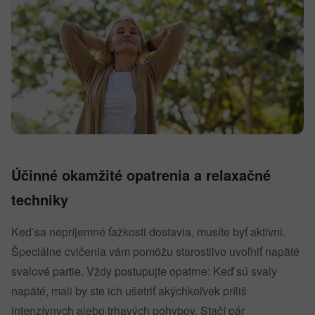
Účinné okamžité opatrenia a relaxačné
techniky
Keď sa nepríjemné ťažkosti dostavia, musíte byť aktívni.
Špeciálne cvičenia vám pomôžu starostlivo uvoľniť napäté
svalové partie. Vždy postupujte opatrne: Keď sú svaly
napäté, mali by ste ich ušetriť akýchkoľvek príliš
intenzívnych alebo trhavých pohybov. Stačí pár