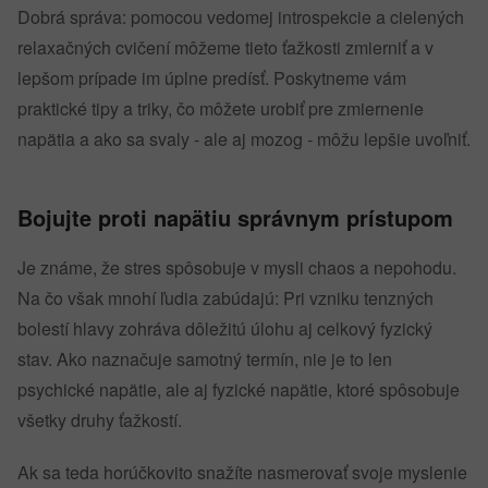
Dobrá správa: pomocou vedomej introspekcie a cielených
relaxačných cvičení môžeme tieto ťažkosti zmierniť a v
lepšom prípade im úplne predísť. Poskytneme vám
praktické tipy a triky, čo môžete urobiť pre zmiernenie
napätia a ako sa svaly - ale aj mozog - môžu lepšie uvoľniť.
Bojujte proti napätiu správnym prístupom
Je známe, že stres spôsobuje v mysli chaos a nepohodu.
Na čo však mnohí ľudia zabúdajú: Pri vzniku tenzných
bolestí hlavy zohráva dôležitú úlohu aj celkový fyzický
stav. Ako naznačuje samotný termín, nie je to len
psychické napätie, ale aj fyzické napätie, ktoré spôsobuje
všetky druhy ťažkostí.
Ak sa teda horúčkovito snažíte nasmerovať svoje myslenie