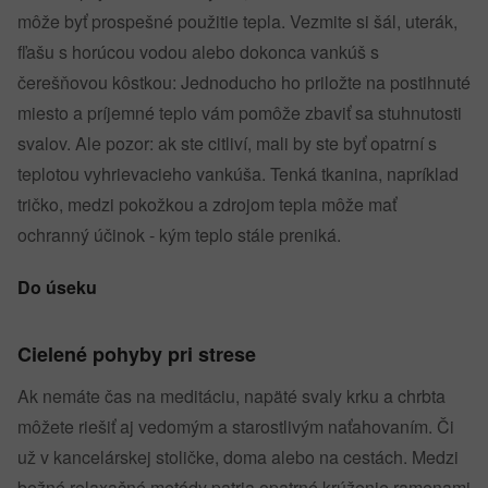
môže byť prospešné použitie tepla. Vezmite si šál, uterák,
fľašu s horúcou vodou alebo dokonca vankúš s
čerešňovou kôstkou: Jednoducho ho priložte na postihnuté
miesto a príjemné teplo vám pomôže zbaviť sa stuhnutosti
svalov. Ale pozor: ak ste citliví, mali by ste byť opatrní s
teplotou vyhrievacieho vankúša. Tenká tkanina, napríklad
tričko, medzi pokožkou a zdrojom tepla môže mať
ochranný účinok - kým teplo stále preniká.
Do úseku
Cielené pohyby pri strese
Ak nemáte čas na meditáciu, napäté svaly krku a chrbta
môžete riešiť aj vedomým a starostlivým naťahovaním. Či
už v kancelárskej stoličke, doma alebo na cestách. Medzi
bežné relaxačné metódy patria opatrné krúženie ramenami