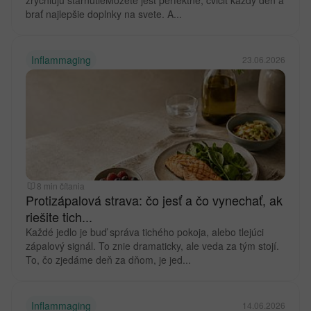
zrýchľujú starnutieMôžete jesť perfektne, cvičiť každý deň a
brať najlepšie doplnky na svete. A...
Inflammaging
23.06.2026
8 min čítania
Protizápalová strava: čo jesť a čo vynechať, ak
riešite tich...
Každé jedlo je buď správa tichého pokoja, alebo tlejúci
zápalový signál. To znie dramaticky, ale veda za tým stojí.
To, čo zjedáme deň za dňom, je jed...
Inflammaging
14.06.2026