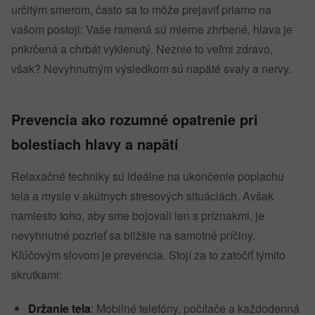
určitým smerom, často sa to môže prejaviť priamo na
vašom postoji: Vaše ramená sú mierne zhrbené, hlava je
prikrčená a chrbát vyklenutý. Neznie to veľmi zdravo,
však? Nevyhnutným výsledkom sú napäté svaly a nervy.
Prevencia ako rozumné opatrenie pri
bolestiach hlavy a napätí
Relaxačné techniky sú ideálne na ukončenie poplachu
tela a mysle v akútnych stresových situáciách. Avšak
namiesto toho, aby sme bojovali len s príznakmi, je
nevyhnutné pozrieť sa bližšie na samotné príčiny.
Kľúčovým slovom je prevencia. Stojí za to zatočiť týmito
skrutkami:
Držanie tela
: Mobilné telefóny, počítače a každodenná